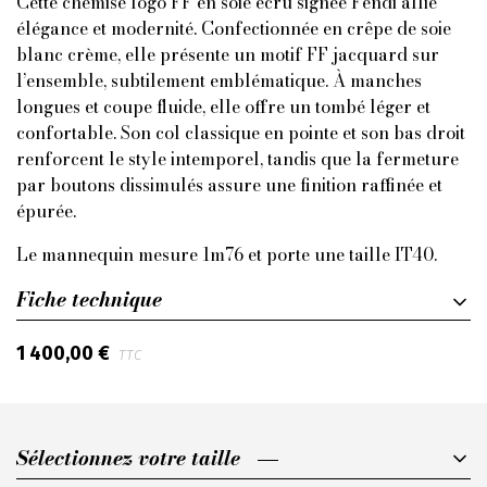
Cette chemise logo FF en soie écru signée Fendi allie
élégance et modernité. Confectionnée en crêpe de soie
blanc crème, elle présente un motif FF jacquard sur
l’ensemble, subtilement emblématique. À manches
longues et coupe fluide, elle offre un tombé léger et
confortable. Son col classique en pointe et son bas droit
renforcent le style intemporel, tandis que la fermeture
par boutons dissimulés assure une finition raffinée et
épurée.
Le mannequin mesure 1m76 et porte une taille IT40.
Fiche technique
1 400,00 €
TTC
Sélectionnez votre taille
Sélectionnez votre taille