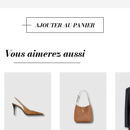
IT40
IT42
AJOUTER AU PANIER
IT44
IT46
Vous aimerez aussi