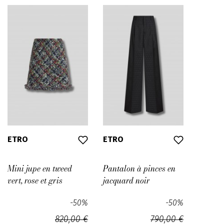
ETRO
ETRO
Mini jupe en tweed
Pantalon à pinces en
vert, rose et gris
jacquard noir
-50%
-50%
820,00 €
790,00 €