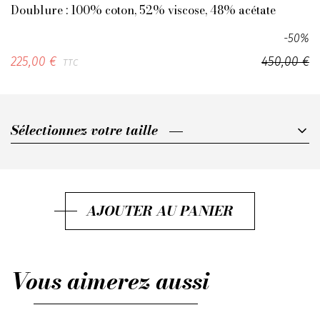
Doublure : 100% coton, 52% viscose, 48% acétate
-50%
225,00 €
450,00 €
TTC
Sélectionnez votre taille
Sélectionnez votre taille
S
M
AJOUTER AU PANIER
Vous aimerez aussi