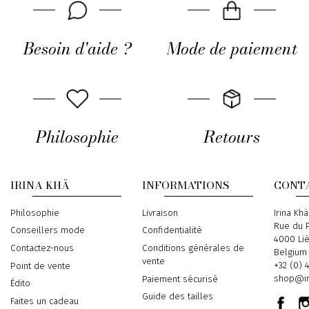
Besoin d'aide ?
Mode de paiement
Philosophie
Retours
IRINA KHÄ
INFORMATIONS
CONT
Philosophie
Livraison
Address
Irina Khä
Rue du P
Conseillers mode
Confidentialité
4000 Li
Contactez-nous
Conditions générales de
Belgium
vente
Phone
+32 (0) 
Point de vente
Email
shop@ir
Paiement sécurisé
Édito
Guide des tailles
Faites un cadeau