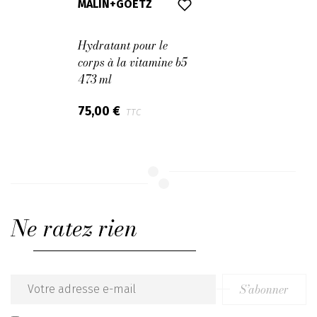
MALIN+GOETZ
Hydratant pour le
corps à la vitamine b5
473 ml
75,00 €
TTC
Ne ratez rien
S’abonner
Email
address