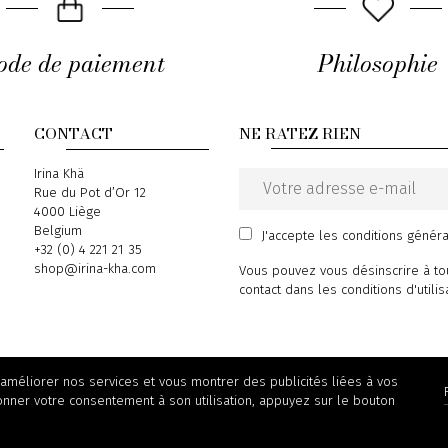
de de paiement
Philosophie
CONTACT
NE RATEZ RIEN
Address
Irina Khä
Rue du Pot d’Or 12
Email
4000 Liège
address
Belgium
J'accepte
les conditions génér
Phone
+32 (0) 4 221 21 35
Email
shop@irina-kha.com
Vous pouvez vous désinscrire à to
contact dans les conditions d'utilis
 améliorer nos services et vous montrer des publicités liées à vos
onner votre consentement à son utilisation, appuyez sur le bouton
© 2026 Irina Khä - powered by
Wepika