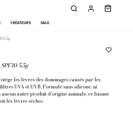
E
CRÉATEURS
SALE
0 5.5g
n SPF30 5.5g
otège les lèvres des dommages causés par les
 filtres UVA et UVB. Formulé sans silicone, ni
, ni aucun autre produit d’origine animale, ce baume
it les lèvres sèches.