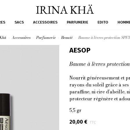
RES
SACS
ACCESSOIRES
PARFUMERIE
EDITO
HOMM
 Khä
Accessoires
Parfumerie
Beauté
Baume à lèvres protection SPF3
AESOP
Baume à lèvres protectio
Nourrit généreusement et pr
rayons du soleil grâce à ses
paraffine, ni cire d’abeille
protecteur régénère et adouc
5,5 gr
20,00 €
TTC