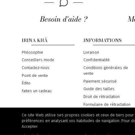
Besoin d'aide ?
Mo
IRINA KHÄ
INFORMATIONS
Philosophie
Livraison
Conseillers mode
Confidentialité
Contactez-nous
Conditions générales de
vente
Point de vente
Paiement sécurisé
Édito
Guide des tailles
Faites un cadeau
Droit de rétractation
Formulaire de rétractation
Règlement en ligne des
Ce site Web utilise ses propres cookies et ceux de tiers pour
litiges
préférences en analysant vos habitudes de navigation. Pour d
Accepter.