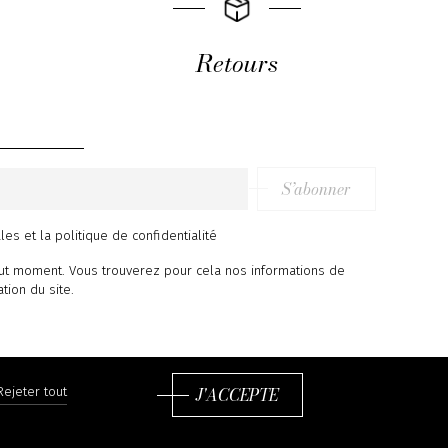
Retours
S’abonner
ales
et
la politique de confidentialité
ut moment. Vous trouverez pour cela nos informations de
ation du site.
J'ACCEPTE
Rejeter tout