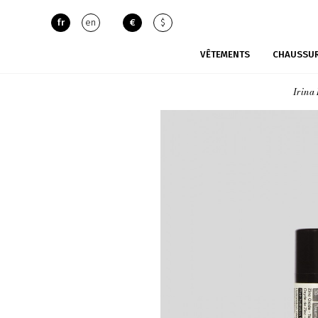
fr
en
€
$
VÊTEMENTS
CHAUSSU
Irina