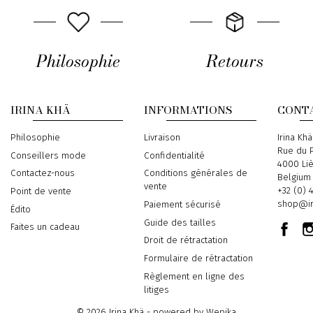
Philosophie
Retours
IRINA KHÄ
INFORMATIONS
CONT
Philosophie
Livraison
Address
Irina Khä
Rue du P
Conseillers mode
Confidentialité
4000 Li
Contactez-nous
Conditions générales de
Belgium
vente
Phone
+32 (0) 
Point de vente
Email
shop@ir
Paiement sécurisé
Édito
Guide des tailles
Faites un cadeau
Droit de rétractation
Formulaire de rétractation
Règlement en ligne des
litiges
© 2026 Irina Khä - powered by
Wepika