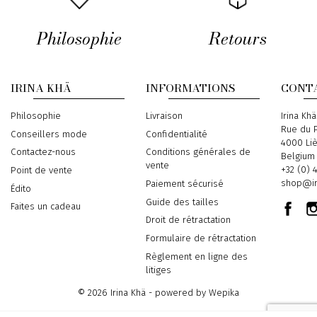
Philosophie
Retours
IRINA KHÄ
INFORMATIONS
CONT
Philosophie
Livraison
Address
Irina Khä
Rue du P
Conseillers mode
Confidentialité
4000 Li
Contactez-nous
Conditions générales de
Belgium
vente
Phone
+32 (0) 
Point de vente
Email
shop@ir
Paiement sécurisé
Édito
Guide des tailles
Faites un cadeau
Droit de rétractation
Formulaire de rétractation
Règlement en ligne des
litiges
© 2026 Irina Khä - powered by
Wepika